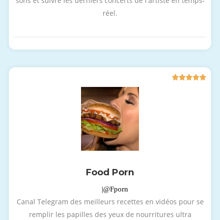
sons et suivre les derniers concerts de l'artiste en temps-
réel.





Food Porn
|@Fporn
Canal Telegram des meilleurs recettes en vidéos pour se
remplir les papilles des yeux de nourritures ultra