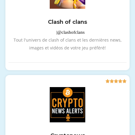
Clash of clans
|@clashofclans
Tout l'univers de clash of clans et les dernières news,
images et vidéos de votre jeu préféré!




