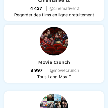
Cinemafive 12
4 437
|
@cinemafive12
Regarder des films en ligne gratuitement
Movie Crunch
8 997
|
@moviecrunch
Tous Lang MoViE