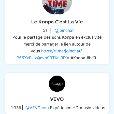
Le Konpa C'est La Vie
51
|
@joinchat
Pour le partage des sons Konpa en exclusivité
merci de partager le lien autour de
vous
https://t.me/joinchat/
P55XxRUzQnvb99TKnI3lXA
#Konpa #haïti
VEVO
1 336
|
@VEVOcom
Expérience HD music videos.