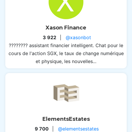
Xason Finance
3 922
|
@xasonbot
???????? assistant financier intelligent.
Chat pour le
cours de l'action SGX, le taux de change numérique
et physique, les nouvelles...
ElementsEstates
9 700
|
@elementsestates